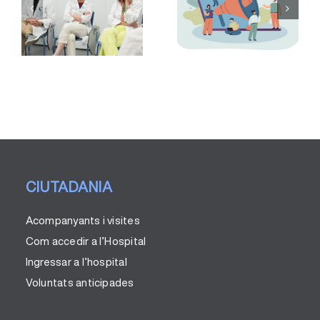
en Medicina
participa en
b
amb
la Jornada
Especialitat
de prevenció
es
en Medicina
i control del
del Treball.
tabaquisme
c
CIUTADANIA
Acompanyants i visites
Com accedir a l’Hospital
Ingressar a l’hospital
Voluntats anticipades