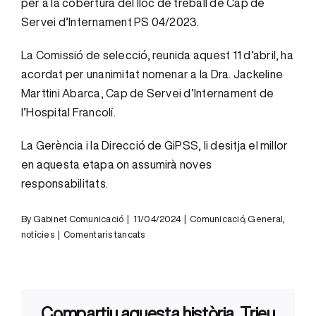
per a la cobertura del lloc de treball de Cap de
Servei d’Internament PS 04/2023.
La Comissió de selecció, reunida aquest 11 d’abril, ha
acordat per unanimitat nomenar a la Dra. Jackeline
Marttini Abarca, Cap de Servei d’Internament de
l’Hospital Francolí.
La Gerència i la Direcció de GiPSS, li desitja el millor
en aquesta etapa on assumirà noves
responsabilitats.
By
Gabinet Comunicació
|
11/04/2024
|
Comunicació
,
General
,
a
notícies
|
Comentaris tancats
La
Dra.
Jackeline
Marttini
Compartiu aquesta història. Trieu
Abarca,