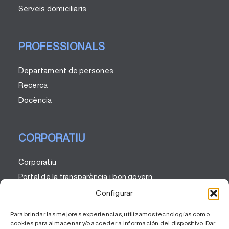
Serveis domiciliaris
PROFESSIONALS
Departament de persones
Recerca
Docència
CORPORATIU
Corporatiu
Portal de la transparència i bon govern
Codi ètic
Configurar
Comunicació
Para brindar las mejores experiencias, utilizamos tecnologías como
RSC
cookies para almacenar y/o acceder a información del dispositivo. Dar