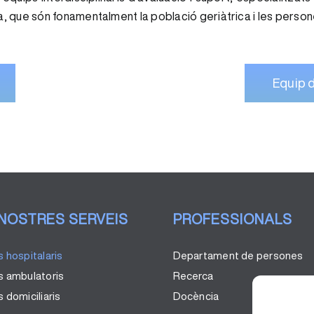
na, que són fonamentalment la població geriàtrica i les person
Equip d
 NOSTRES SERVEIS
PROFESSIONALS
s hospitalaris
Departament de persones
s ambulatoris
Recerca
 domiciliaris
Docència