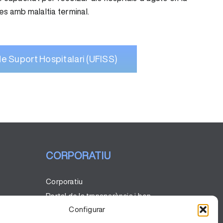
es amb malaltia terminal.
e Suport Hospitalari (UFISS)
CORPORATIU
Corporatiu
Portal de la transparència i bon
govern
Configurar
Codi ètic