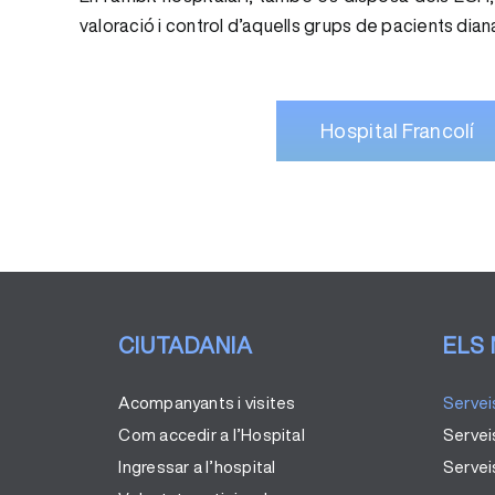
valoració i control d’aquells grups de pacients dia
Hospital Francolí
CIUTADANIA
ELS
Acompanyants i visites
Servei
Com accedir a l’Hospital
Servei
Ingressar a l’hospital
Serveis