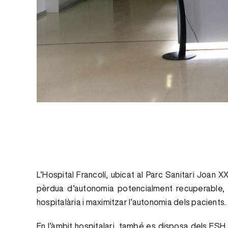
L’Hospital Francolí, ubicat al Parc Sanitari Joan 
pèrdua d’autonomia potencialment recuperable, pre
hospitalària i maximitzar l’autonomia dels pacients.
En l’àmbit hospitalari, també es disposa dels ESH, e