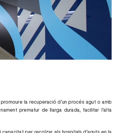
 per promoure la recuperació d’un procés agut o amb
nament prematur de llarga durada, facilitar l’alta
 i capacitat per recolzar als hospitals d’aguts en la