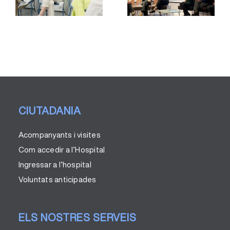
la Jornada
d’Atenció i
de prevenció
es
Seguiment a
i control del
les
tabaquisme
Drogodepen
c
(CAS)
CIUTADANIA
Acompanyants i visites
Com accedir a l’Hospital
Ingressar a l’hospital
Voluntats anticipades
ELS NOSTRES SERVEIS