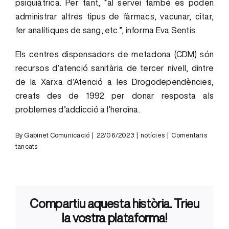
psiquiàtrica. Per tant, “al servei també es poden
administrar altres tipus de fàrmacs, vacunar, citar,
fer analítiques de sang, etc.”, informa Eva Sentís.
Els centres dispensadors de metadona (CDM) són
recursos d’atenció sanitària de tercer nivell, dintre
de la Xarxa d’Atenció a les Drogodependències,
creats des de 1992 per donar resposta als
problemes d’addicció a l’heroïna.
By
Gabinet Comunicació
|
22/06/2023
|
notícies
|
Comentaris
a
tancats
El
Centre
de
Dispensació
Compartiu aquesta història. Trieu
de
Metadona
la vostra plataforma!
de