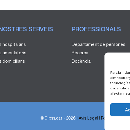
 NOSTRES SERVEIS
PROFESSIONALS
s hospitalaris
Departament de persones
s ambulatoris
Recerca
 domiciliaris
Docència
Para brinda
almacenar y
tecnologías
o identifica
afectar neg
Ac
© Gipss.cat - 2026 |
Avís Legal i Política de Pri