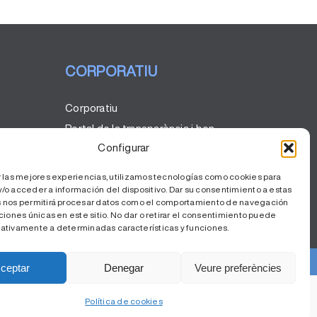
CORPORATIU
Corporatiu
Portal de la transparència i bon
govern
Configurar
Codi ètic
r las mejores experiencias, utilizamos tecnologías como cookies para
Comunicació
/o acceder a información del dispositivo. Dar su consentimiento a estas
 nos permitirá procesar datos como el comportamiento de navegación
RSC
ciones únicas en este sitio. No dar o retirar el consentimiento puede
ativamente a determinadas características y funciones.
ceptar
Denegar
Veure preferències
vacitat
|
Política de Cookies
Política de cookies