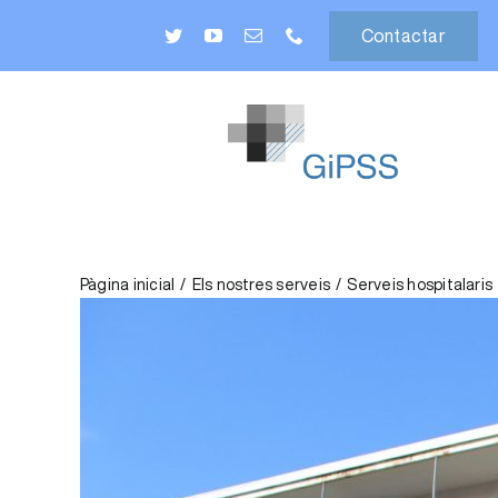
Skip
Contactar
to
content
CIUTADANIA
Pàgina inicial
Els nostres serveis
Serveis hospitalaris
ELS NOSTRES SERVEIS
PROFESSIONALS
CORPORATIU