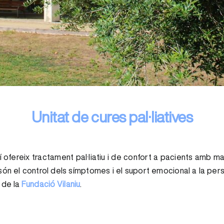
Unitat de cures pal·liatives
lí ofereix tractament pal·liatiu i de confort a pacients amb ma
n el control dels símptomes i el suport emocional a la person
 de la
Fundació Vilaniu
.