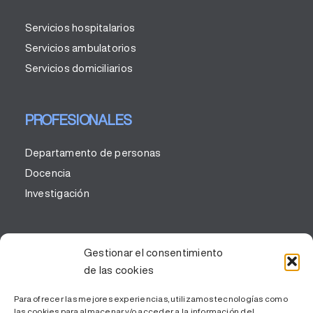
Servicios hospitalarios
Servicios ambulatorios
Servicios domiciliarios
PROFESIONALES
Departamento de personas
Docencia
Investigación
CORPORATIVO
Gestionar el consentimiento
de las cookies
Corporativo
Portal de la transparencia y buen gobierno
Para ofrecer las mejores experiencias, utilizamos tecnologías como
las cookies para almacenar y/o acceder a la información del