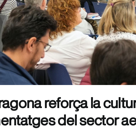
agona reforça la cultu
entatges del sector ae