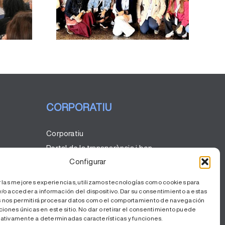
tes al
 la SECA
CORPORATIU
Corporatiu
Portal de la transparència i bon
govern
Configurar
Codi ètic
r las mejores experiencias, utilizamos tecnologías como cookies para
Comunicació
/o acceder a información del dispositivo. Dar su consentimiento a estas
 nos permitirá procesar datos como el comportamiento de navegación
RSC
ciones únicas en este sitio. No dar o retirar el consentimiento puede
ativamente a determinadas características y funciones.