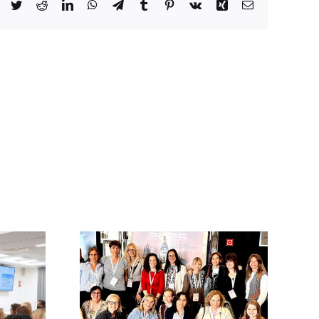
Facebook
Twitter
Reddit
LinkedIn
WhatsApp
Telegram
Tumblr
Pinterest
Vk
Xing
Email:
 de l’ICS
ragona i
resenten