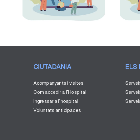
Centre d’Atenció i
en
Seguiment a les
ball.
Drogodependències
(CAS)
CIUTADANIA
ELS
Acompanyants i visites
Servei
Com accedir a l’Hospital
Servei
Ingressar a l’hospital
Serveis
Voluntats anticipades