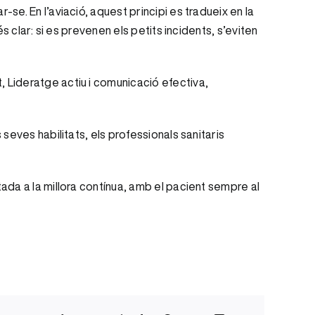
e. En l’aviació, aquest principi es tradueix en la
s clar: si es prevenen els petits incidents, s’eviten
 Lideratge actiu i comunicació efectiva,
seves habilitats, els professionals sanitaris
ada a la millora contínua, amb el pacient sempre al