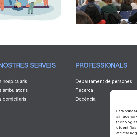
Jornada de Qualitat i
33 projec
Seguretat dels
Congrés de
Pacients
 NOSTRES SERVEIS
PROFESSIONALS
s hospitalaris
Departament de persones
s ambulatoris
Recerca
 domiciliaris
Docència
Para brinda
almacenar y
tecnologías
o identifica
afectar neg