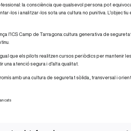
essional: la consciència que qualsevol persona pot equivocar-s
-los i analitzar-los sota una cultura no punitiva. L’objectiu é
nça l’ICS Camp de Tarragona:cultura generativa de seguretat,
tinu.
al que els pilots realitzen cursos periòdics per mantenir les 
 una atenció segura i d’alta qualitat.
mís amb una cultura de seguretat sòlida, transversal i orient
a
tancats
L’ICS
Camp
de
Tarragona