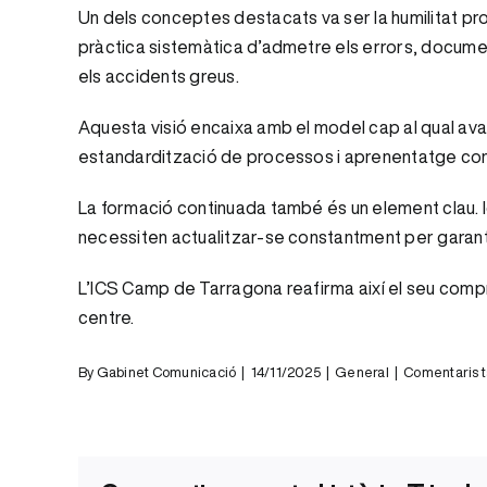
Un dels conceptes destacats va ser la humilitat prof
pràctica sistemàtica d’admetre els errors, documentar
els accidents greus.
Aquesta visió encaixa amb el model cap al qual ava
estandardització de processos i aprenentatge con
La formació continuada també és un element clau. Igu
necessiten actualitzar-se constantment per garantir
L’ICS Camp de Tarragona reafirma així el seu compro
centre.
By
Gabinet Comunicació
|
14/11/2025
|
General
|
Comentaris 