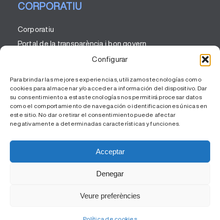
CORPORATIU
Corporatiu
Portal de la transparència i bon govern
Codi ètic
Configurar
Comunicació
Para brindar las mejores experiencias, utilizamos tecnologías como
RSC
cookies para almacenar y/o acceder a información del dispositivo. Dar
su consentimiento a estas tecnologías nos permitirá procesar datos
como el comportamiento de navegación o identificaciones únicas en
este sitio. No dar o retirar el consentimiento puede afectar
negativamente a determinadas características y funciones.
Acceptar
Denegar
Veure preferències
© Gipss.cat - 2026 |
Avís Legal i Política de Privacitat
|
Política de Cookies
Política de cookies