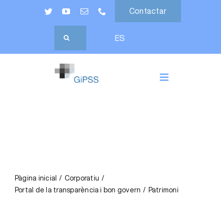
Skip
Contactar
to
Cerca
content
ES
…
Toggle
Navigation
CIUTADANIA
ELS NOSTRES SERVEIS
PROFESSIONALS
Pàgina inicial
Corporatiu
Portal de la transparència i bon govern
Patrimoni
CORPORATIU