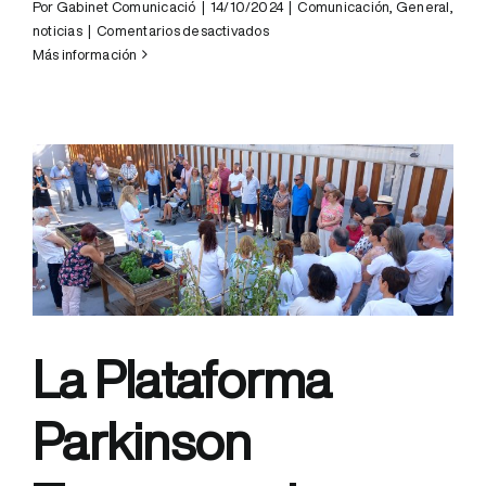
Por
Gabinet Comunicació
|
14/10/2024
|
Comunicación
,
General
,
en
noticias
|
Comentarios desactivados
Jornada
Más información
formativa
sobre
prevención
de
caídas
y
fracturas
para
profesionales
residenciales
La Plataforma
Parkinson