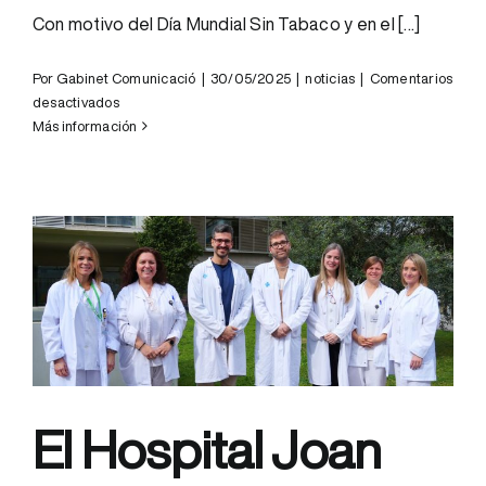
Con motivo del Día Mundial Sin Tabaco y en el [...]
Por
Gabinet Comunicació
|
30/05/2025
|
noticias
|
Comentarios
en
desactivados
El
Más información
CAS
participa
en
la
Semana
Sin
Humo
con
una
mesa
informativa
en
El Hospital Joan
el
Parc
Sanitari