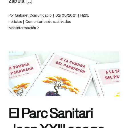
Zapata, [...]
Por
Gabinet Comunicació
|
02/08/2024
|
Hj23
,
en
noticias
|
Comentarios desactivados
La
Más información
Plataforma
Parkinson
Tarragona
dona
obsequios
para
hacer
terapia
ocupacional
a
los
pacientes
El Parc Sanitari
ingresados
en
el