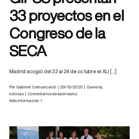
33 proyectos en el
Congreso de la
SECA
Madrid acogió del 22 al 24 de octubre el XLI [...]
Por
Gabinet Comunicació
|
29/10/2025
|
General
,
en
noticias
|
Comentarios desactivados
Profesionales
Más información
del
ICS
Camp
de
Tarragona