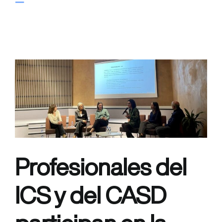
Toggle
Navigation
CIUDADANÍA
NUESTROS SERVICIOS
PROFESIONALES
CORPORATIVO
Profesionales del
ICS y del CASD