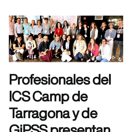
ICS
y
del
CASD
participan
n
en
la
Jornada
de
prevención
y
Profesionales del
control
del
tabaquismo
ICS Camp de
Tarragona y de
GiPSS presentan