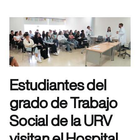
Sanitari
Joan
XXIII
acoge
una
jornada
para
concienciar
sobre
el
Parkinson
Estudiantes del
precoz.
grado de Trabajo
Social de la URV
visitan el Hospital