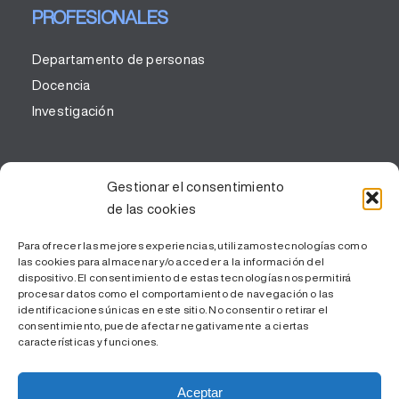
PROFESIONALES
Departamento de personas
Docencia
Investigación
CORPORATIVO
Gestionar el consentimiento
de las cookies
Corporativo
Portal de la transparencia y buen gobierno
Para ofrecer las mejores experiencias, utilizamos tecnologías como
las cookies para almacenar y/o acceder a la información del
Código Ético
dispositivo. El consentimiento de estas tecnologías nos permitirá
procesar datos como el comportamiento de navegación o las
Parque Sanitario
identificaciones únicas en este sitio. No consentir o retirar el
consentimiento, puede afectar negativamente a ciertas
características y funciones.
Aceptar