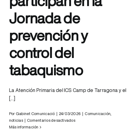
participan en la
Jornada de
prevención y
control del
tabaquismo
La Atención Primaria del ICS Camp de Tarragona y el
[...]
Por
Gabinet Comunicació
|
24/03/2026
|
Comunicación
,
en
noticias
|
Comentarios desactivados
Profesionales
Más información
del