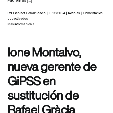
Pacientes [...]
Por
Gabinet Comunicació
|
11/12/2024
|
noticias
|
Comentarios
en
desactivados
Éxito
Más información
de
participación
en
la
Ione Montalvo,
II
Jornada
nueva gerente de
de
Calidad
y
GiPSS en
Seguridad
de
los
sustitución de
Pacientes
ICS
Rafael Gràcia
Camp
de