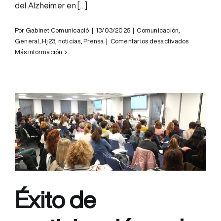
del Alzheimer en [...]
Por
Gabinet Comunicació
|
13/03/2025
|
Comunicación
,
en
General
,
Hj23
,
noticias
,
Prensa
|
Comentarios desactivados
El
Más información
Hospital
Joan
XXIII
y
el
Hospital
Francolí
incorporan
una
prueba
en
sangre
Éxito de
para
detectar
el