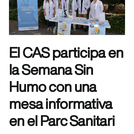
y
de
GiPSS
presentan
33
proyectos
en
El CAS participa en
el
Congreso
de
la Semana Sin
la
SECA
Humo con una
mesa informativa
en el Parc Sanitari