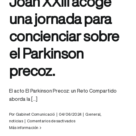
Joan XXIII acoge
Hospital
Francolí.
una jornada para
concienciar sobre
el Parkinson
precoz.
El acto El Parkinson Precoz: un Reto Compartido
aborda la [...]
Por
Gabinet Comunicació
|
04/06/2024
|
General
,
en
noticias
|
Comentarios desactivados
El
Más información
Parc