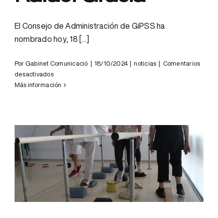
Tarragona-
GiPSS
El Consejo de Administración de GiPSS ha
nombrado hoy, 18 [...]
Por
Gabinet Comunicació
|
18/10/2024
|
noticias
|
Comentarios
en
desactivados
Ione
Más información
Montalvo,
nueva
gerente
de
GiPSS
en
sustitución
de
Rafael
Gràcia