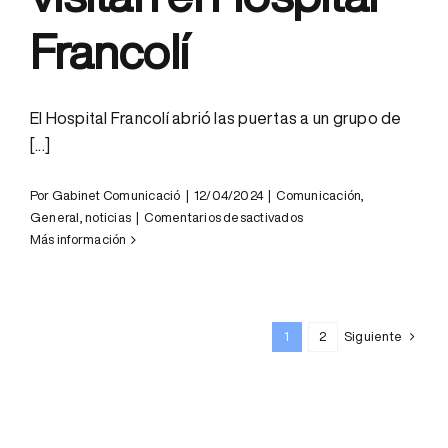
Francolí
El Hospital Francolí abrió las puertas a un grupo de
[...]
Por
Gabinet Comunicació
|
12/04/2024
|
Comunicación
,
en
General
,
noticias
|
Comentarios desactivados
Estudiantes
Más información
del
grado
de
Trabajo
1
2
Siguiente
Social
de
la
URV
visitan