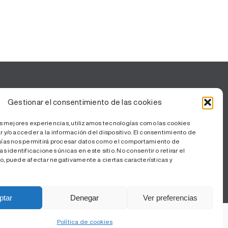
CORPORATIVO
Gestionar el consentimiento de las cookies
Corporativo
as mejores experiencias, utilizamos tecnologías como las cookies
 y/o acceder a la información del dispositivo. El consentimiento de
Portal de la transparencia y buen
gías nos permitirá procesar datos como el comportamiento de
gobierno
s identificaciones únicas en este sitio. No consentir o retirar el
, puede afectar negativamente a ciertas características y
Código Ético
Parque Sanitario
ptar
Denegar
Ver preferencias
Política de cookies
Política de Cookies
| Diseño web
Pier Comunica S.L.