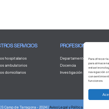
TROS SERVICIOS
PROFESIONALES
ios hospitalarios
Departamento de personas
Para ofrecer l
para almacenar
ios ambulatorios
Docencia
estas tecnolo
navegación o la
os domiciliarios
Investigación
consentimiento
funciones.
Ace
CS Camp de Tarragona - 2024 |
Aviso Legal y Política de Privacidad
|