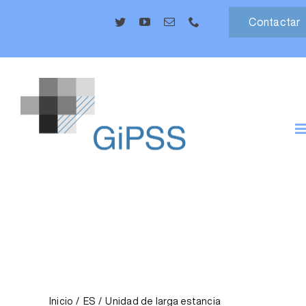
Saltar
Contactar
al
contenido
T
N
CIUDADANÍA
NUESTROS SERVICIOS
PROFESIONALES
CORPORATIVO
Inicio
ES
Unidad de larga estancia