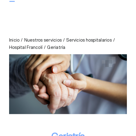
Toggle
Navigation
CIUDADANÍA
NUESTROS SERVICIOS
Inicio
Nuestros servicios
Servicios hospitalarios
Hospital Francolí
Geriatría
PROFESIONALES
CORPORATIVO