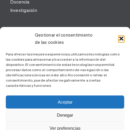
Docencia
Investigación
CORPORATIVO
Gestionar el consentimiento
de las cookies
Corporativo
Portal de la transparencia y buen gobierno
Para ofrecer las mejores experiencias, utilizamos tecnologías como
las cookies para almacenar y/o acceder a la información del
Código Ético
dispositivo. El consentimiento de estas tecnologías nos permitirá
procesar datos como el comportamiento de navegación o las
Parque Sanitario
identificaciones únicas en este sitio. No consentir o retirar el
consentimiento, puede afectar negativamente a ciertas
características y funciones.
Aceptar
Denegar
© ICS Camp de Tarragona - 2024 |
Aviso Legal y Política de
Ver preferencias